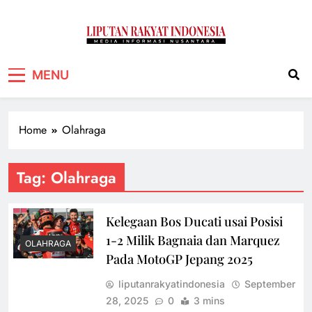
Liputan Rakyat
Media Informasi Nusantara
MENU
Indonesia
Home
Olahraga
Tag:
Olahraga
Kelegaan Bos Ducati usai Posisi
1-2 Milik Bagnaia dan Marquez
OLAHRAGA
Pada MotoGP Jepang 2025
liputanrakyatindonesia
September
28, 2025
0
3 mins