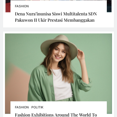
FASHION
Dena Nura’inunisa Siswi Multitalenta SDN
Pakuwon II Ukir Prestasi Membanggakan
FASHION
POLITIK
Fashion Exhibitions Around The World To