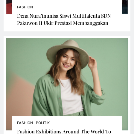
FASHION
Dena Nura’inunisa Siswi Multitalenta SDN
Pakuwon II Ukir Prestasi Membanggakan
FASHION
POLITIK
Fashion Exhibitions Around The World To