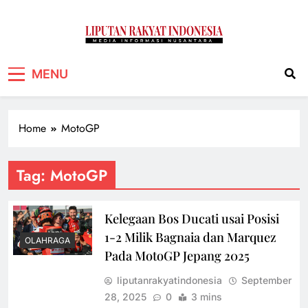
Liputan Rakyat
Media Informasi Nusantara
MENU
Indonesia
Home
MotoGP
Tag:
MotoGP
Kelegaan Bos Ducati usai Posisi
1-2 Milik Bagnaia dan Marquez
OLAHRAGA
Pada MotoGP Jepang 2025
liputanrakyatindonesia
September
28, 2025
0
3 mins