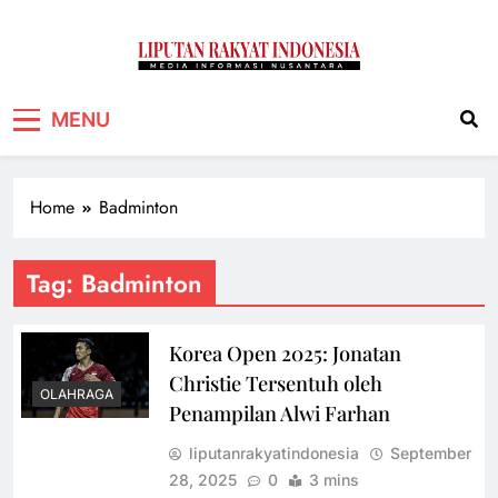
Liputan Rakyat
Media Informasi Nusantara
MENU
Indonesia
Home
Badminton
Tag:
Badminton
Korea Open 2025: Jonatan
Christie Tersentuh oleh
OLAHRAGA
Penampilan Alwi Farhan
liputanrakyatindonesia
September
28, 2025
0
3 mins