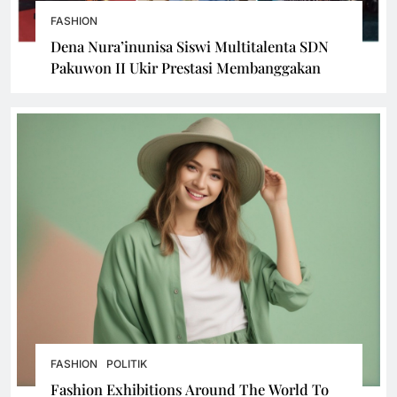
FASHION
Dena Nura’inunisa Siswi Multitalenta SDN
Pakuwon II Ukir Prestasi Membanggakan
FASHION
POLITIK
Fashion Exhibitions Around The World To